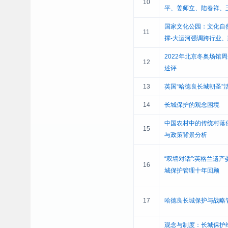
10
平、姜师立、陆春祥、
国家文化公园：文化自
11
撑-大运河强调跨行业
2022年北京冬奥场馆
12
述评
13
英国“哈德良长城朝圣”
14
长城保护的观念困境
中国农村中的传统村落
15
与政策背景分析
“双墙对话”:英格兰遗
16
城保护管理十年回顾
17
哈德良长城保护与战略
观念与制度：长城保护