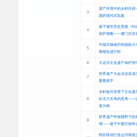
遗产环境中的乡村住宿
3
国的现代式实践
基于城市历史景观（H
4
保护策略——澳门历史
中国文物保护的国际大
5
期报告进行时
6
大运河文化遗产保护管
世界遗产大会决议应成
7
重要抓手
乡村振兴背景下文化遗
8
区活力关系的思考——
落为例
世界遗产申报视野下的
9
理——基于中塞巴契申
跨区联动打造运河阅读