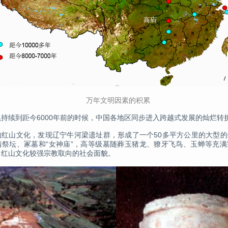
万年文明因素的积累
持续到距今6000年前的时候，中国各地区同步进入跨越式发展的灿烂转
的红山文化，发现辽宁牛河梁遗址群，形成了一个50多平方公里的大型
着祭坛、冢墓和“女神庙”，高等级墓随葬玉猪龙、獠牙飞鸟、玉蝉等充
了红山文化较强宗教取向的社会面貌。