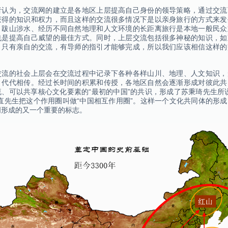
者认为，交流网的建立是各地区上层提高自己身份的领导策略，通过交流
获得的知识和权力，而且这样的交流很多情况下是以亲身旅行的方式来发
，跋山涉水、经历不同自然地理和人文环境的长距离旅行是本地一般民众
也是提高自己威望的最佳方式。同时，上层交流包括很多神秘的知识，如
，只有亲自的交流，有导师的指引才能够完成，所以我们应该相信这样的
交流的社会上层会在交流过程中记录下各种各样山川、地理、人文知识，
》代代相传。经过长时间的积累和传授，各地区自然会逐渐形成对彼此共
流、可以共享核心文化要素的“最初的中国”的共识，形成了苏秉琦先生所
光直先生把这个作用圈叫做“中国相互作用圈”。这样一个文化共同体的形
明形成的又一个重要的标志。