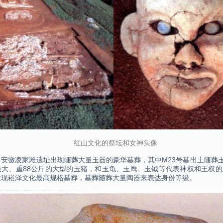
红山文化的祭坛和女神头像
安徽凌家滩遗址出现随葬大量玉器的豪华墓葬，其中M23号墓出土随葬玉
最大、重88公斤的大型的玉猪，和玉龟、玉鹰、玉钺等代表神权和王权
发现崧泽文化最高规格墓葬，墓葬随葬大量陶器来表达身份等级。