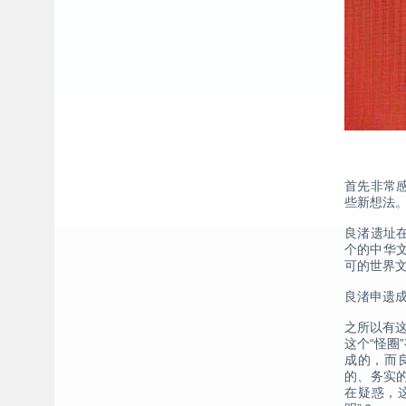
首先非常
些新想法
良渚遗址
个的中华
可的世界
良渚申遗
之所以有
这个“怪
成的，而
的、务实
在疑惑，