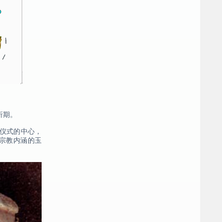
折期。
的仪式的中心，
满宗教内涵的玉