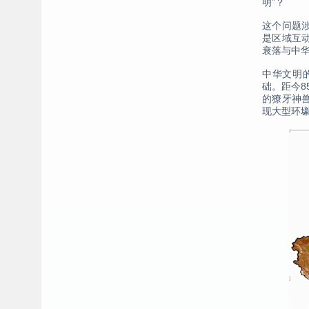
明”？
这个问题
是区域互
衰落与中
中华文明
础。距今8
的獠牙神
现大型环