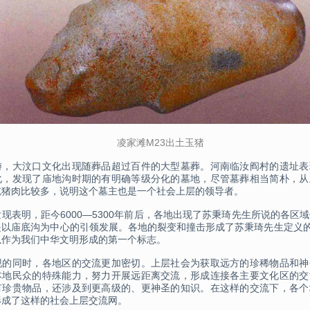
凌家滩M23出土玉猪
游，大汶口文化出现随葬品超过百件的大型墓葬。河南临汝阎村的遗址表
化，发现了庙地沟时期的有明确等级分化的墓地，尽管墓葬相当简朴，从
吃猪肉比较多，说明这个墓主也是一个社会上层的领导者。
现表明，距今6000—5300年前后，各地出现了苏秉琦先生所说的各区
是以庙底沟为中心的引领发展。各地的裂变和撞击形成了苏秉琦先生定义的
以作为我们中华文明形成的第一个标志。
现的同时，各地区的交流更加密切。上层社会为获取远方的珍稀物品和神
本地民众的特殊能力，努力开展远距离交流，形成连接各主要文化区的交
有珍贵物品，还涉及到更高级的、更神圣的知识。在这样的交流下，各个
形成了这样的社会上层交流网。